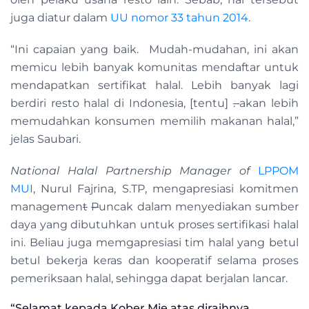
juga diatur dalam
UU nomor 33 tahun 2014
.
“Ini capaian yang baik. Mudah-mudahan, ini akan
memicu lebih banyak komunitas mendaftar untuk
mendapatkan sertifikat halal. Lebih banyak lagi
berdiri resto halal di Indonesia, [tentu]
.
akan lebih
memudahkan konsumen memilih makanan halal,”
jelas Saubari.
National Halal Partnership Manager of
LPPOM
MUI
, Nurul Fajrina, S.TP, mengapresiasi komitmen
managemen
t
P
uncak dalam menyediakan sumber
daya yang dibutuhkan untuk proses sertifikasi halal
ini. Beliau juga memgapresiasi tim halal yang betul
betul bekerja keras dan kooperatif selama proses
pemeriksaan halal, sehingga dapat berjalan lancar.
“Selamat kepada Kober Mie atas diraihnya