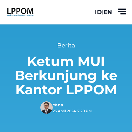
ID
EN
|
Berita
Ketum MUI
Berkunjung ke
Kantor LPPOM
Yana
25 April 2024, 7:20 PM