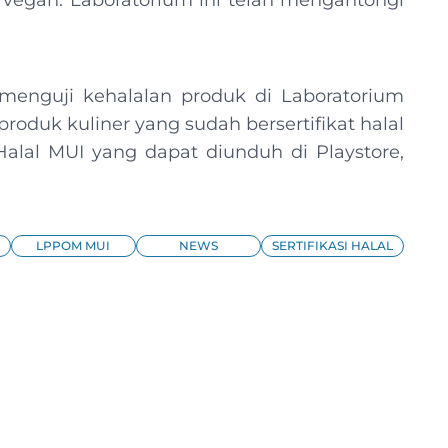
 vegan. Laboratorium ini telah mengantongi
 menguji kehalalan produk di Laboratorium
duk kuliner yang sudah bersertifikat halal
Halal MUI yang dapat diunduh di Playstore,
LPPOM MUI
NEWS
SERTIFIKASI HALAL