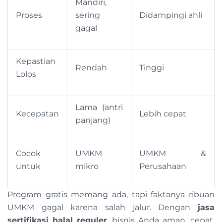
Mandiri,
Proses
sering
Didampingi ahli
gagal
Kepastian
Rendah
Tinggi
Lolos
Lama (antri
Kecepatan
Lebih cepat
panjang)
Cocok
UMKM
UMKM &
untuk
mikro
Perusahaan
Program gratis memang ada, tapi faktanya ribuan
UMKM gagal karena salah jalur. Dengan
jasa
sertifikasi halal reguler
, bisnis Anda aman, cepat,