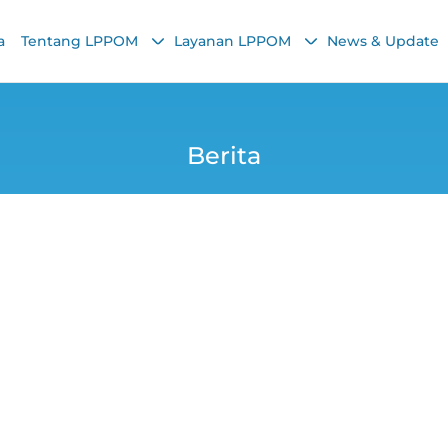
a
Tentang LPPOM
Layanan LPPOM
News & Update
Berita
LPH LPPOM DKI Doro
ilingan Daging Hal
Yana
12 September 2025, 1:54 PM