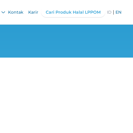
|
Kontak
Karir
Cari Produk Halal LPPOM
ID
EN
ng Ketersediaan
al di Pasar