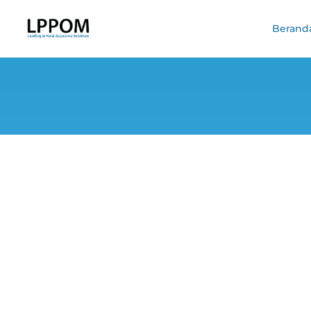
Berand
Gelar Bimtek, 
Jasa Pengg