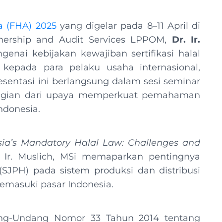
a (FHA) 2025
yang digelar pada 8–11 April di
rtnership and Audit Services LPPOM,
Dr. Ir.
nai kebijakan kewajiban sertifikasi halal
kepada para pelaku usaha internasional,
resentasi ini berlangsung dalam sesi seminar
 bagian dari upaya memperkuat pemahaman
Indonesia.
sia’s Mandatory Halal Law: Challenges and
 Ir. Muslich, MSi memaparkan pentingnya
JPH) pada sistem produksi dan distribusi
 memasuki pasar Indonesia.
ang-Undang Nomor 33 Tahun 2014 tentang