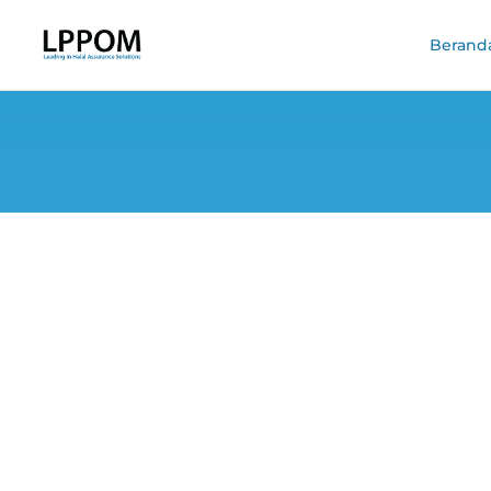
Berand
Di Singapura, 
Reg