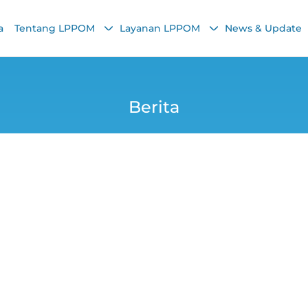
a
Tentang LPPOM
Layanan LPPOM
News & Update
Berita
LPPOM Dorong Compl
ulasi Halal yang K
Yana
16 April 2025, 7:55 AM