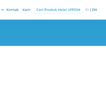
|
Kontak
Karir
Cari Produk Halal LPPOM
ID
EN
iance di Tengah
etat