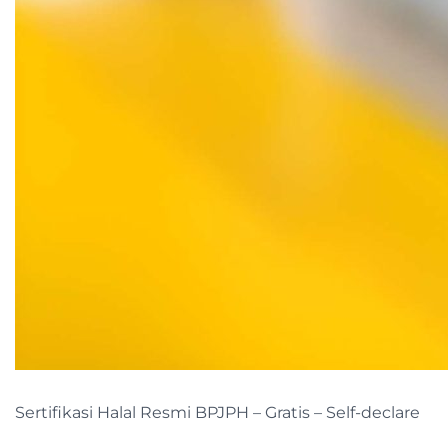
Sertifikasi Halal Resmi BPJPH – Gratis – Self-declare