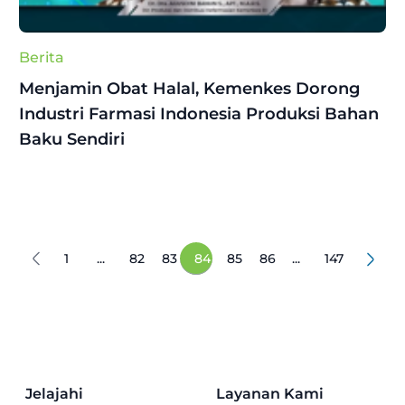
Berita
Menjamin Obat Halal, Kemenkes Dorong
Industri Farmasi Indonesia Produksi Bahan
Baku Sendiri
1
...
82
83
84
85
86
...
147
Jelajahi
Layanan Kami