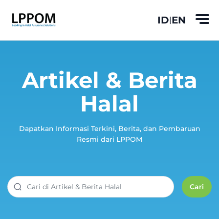
ID
EN
|
Artikel & Berita
Halal
Dapatkan Informasi Terkini, Berita, dan Pembaruan
Resmi dari LPPOM
Cari