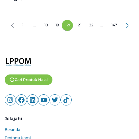
1
...
18
19
20
21
22
...
147
Cari Produk Halal
Jelajahi
Beranda
Tentang Kami