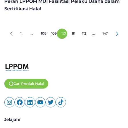
Peran LPPOM MUI Fasilitasi Pelaku Usaha dalam
Sertifikasi Halal
1
...
108
109
110
111
112
...
147
Cari Produk Halal
Jelajahi