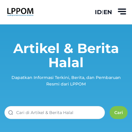
ID
EN
|
Artikel & Berita
Halal
Dapatkan Informasi Terkini, Berita, dan Pembaruan
Resmi dari LPPOM
Cari