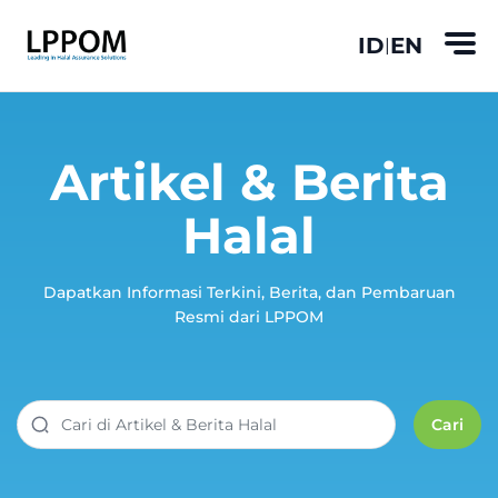
ID
EN
|
Artikel & Berita
Halal
Dapatkan Informasi Terkini, Berita, dan Pembaruan
Resmi dari LPPOM
Cari